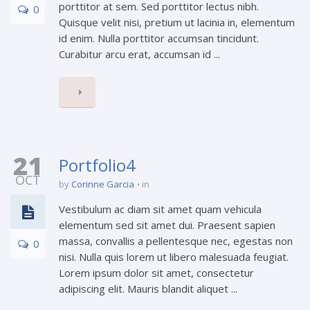
porttitor at sem. Sed porttitor lectus nibh.
0
Quisque velit nisi, pretium ut lacinia in, elementum
id enim. Nulla porttitor accumsan tincidunt.
Curabitur arcu erat, accumsan id ...
21
Portfolio4
OCT
by
Corinne Garcia
in
Vestibulum ac diam sit amet quam vehicula
elementum sed sit amet dui. Praesent sapien
massa, convallis a pellentesque nec, egestas non
0
nisi. Nulla quis lorem ut libero malesuada feugiat.
Lorem ipsum dolor sit amet, consectetur
adipiscing elit. Mauris blandit aliquet ...