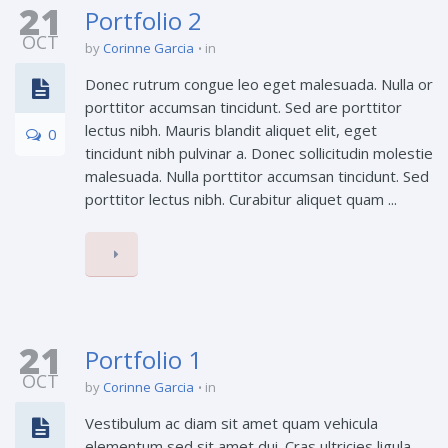
21
Portfolio 2
OCT
by
Corinne Garcia
in
Donec rutrum congue leo eget malesuada. Nulla or
porttitor accumsan tincidunt. Sed are porttitor
lectus nibh. Mauris blandit aliquet elit, eget
0
tincidunt nibh pulvinar a. Donec sollicitudin molestie
malesuada. Nulla porttitor accumsan tincidunt. Sed
porttitor lectus nibh. Curabitur aliquet quam ...
21
Portfolio 1
OCT
by
Corinne Garcia
in
Vestibulum ac diam sit amet quam vehicula
elementum sed sit amet dui. Cras ultricies ligula