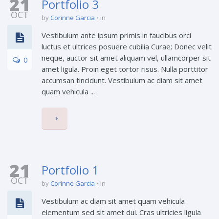
21
Portfolio 3
OCT
by
Corinne Garcia
in
Vestibulum ante ipsum primis in faucibus orci
luctus et ultrices posuere cubilia Curae; Donec velit
neque, auctor sit amet aliquam vel, ullamcorper sit
0
amet ligula. Proin eget tortor risus. Nulla porttitor
accumsan tincidunt. Vestibulum ac diam sit amet
quam vehicula ...
21
Portfolio 1
OCT
by
Corinne Garcia
in
Vestibulum ac diam sit amet quam vehicula
elementum sed sit amet dui. Cras ultricies ligula